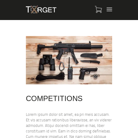
TARGET AMMO
SHOP
BLOGS
MY ACCOUNT
ABOUT US
PRIVACY POLICY
COMPETITIONS
CONTACT US
Lorem ipsum dolor sit amet, ea pri meis accusam.
Et vis accusam rationibus liberavisse, an vix viderer
admodum. Atqui docendi omittam ei has, liber
constituam id vim. Eam in dico doming definiebas.
Cum munere impetus et. Ne nam simul oblique