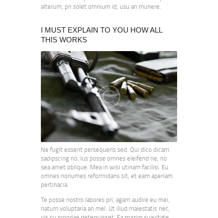
alterum, pri solet omnium id, usu an munere.
I MUST EXPLAIN TO YOU HOW ALL
THIS WORKS
Ne fugit essent persequeris sed. Qui dico dicam
sadipscing no. Ius posse omnes eleifend ne, no
sea amet oblique. Mea in wisi utinam facilisi. Eu
omnes nonumes reformidans sit, et eam aperiam
pertinacia.
Te posse nostro labores pri, agam audire eu mei,
natum voluptaria an mel. Ut illud maiestatis nec,
vis cu propriae deterruisset. Ea mazim suavitate