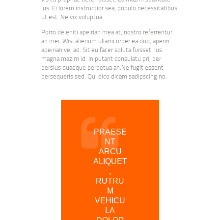
ius. Ei lorem instructior sea, populo necessitatibus
ut est. Ne vix voluptua.
Porro deleniti apeirian mea at, nostro referrentur
an mei. Wisi alienum ullamcorper ea duo, aperiri
apeirian vel ad. Sit eu facer soluta fuisset. Ius
magna mazim id. In putant consulatu pri, per
persius quaeque perpetua an.Ne fugit essent
persequeris sed. Qui dico dicam sadipscing no.
PRAESE
NT
ARCU
ALIQUET
,
RUTRU
M
VEHICU
LA